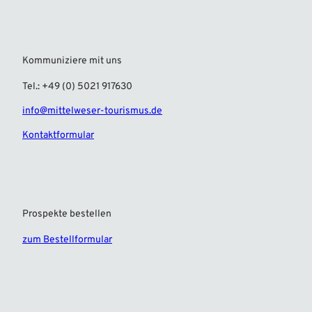
Kommuniziere mit uns
Tel.: +49 (0) 5021 917630
info@mittelweser-tourismus.de
Kontaktformular
Prospekte bestellen
zum Bestellformular
F
I
a
n
c
s