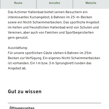
Wassertemperatur:
Schwimmerbecken: 28
Route
Anrufen
Website
Grad
Nichtschwimmerbecken: 30 Grad
Das Achimer Hallenbad bietet seinen Besuchern ein
interessantes Kursangebot, 6 Bahnen im 25-m-Becken
sowie ein Nicht-Schwimmerbecken. Das sportliche Angebot
im hellen und freundlichen Hallenbad wird von Schulen und
Vereinen, aber auch von Familien und Sportbegeisterten
gern genutzt.
Ausstattung:
Für unsere sportlichen Gäste stehen 6 Bahnen im 25m
Becken zur Verfügung. Ein eigenes Nicht-Schwimmerbecken
ist vorhanden. Ein 1 m bzw. 3 m Sprungbrett runden das
Angebot ab.
Gut zu wissen
Öffnungszeiten