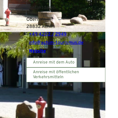
Kontaktdaten
Obernstr.
28832
Achim
+49 4202 / 2949
info@achim-tourismus.de
Website
Anreise mit dem Auto
Anreise mit öffentlichen
Verkehrsmitteln
hmer