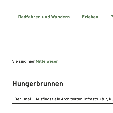
Z
u
m
Radfahren und Wandern
Erleben
P
I
n
h
a
l
t
Sie sind hier
Mittelweser
Hungerbrunnen
Denkmal
Ausflugsziele Architektur, Infrastruktur, K