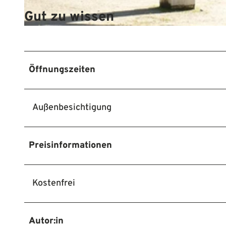
Gut zu wissen
© Mittelweser-Touristik GmbH |
CC-BY
Öffnungszeiten
Außenbesichtigung
Preisinformationen
Kostenfrei
Autor:in