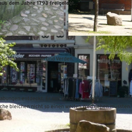
us dem Jahre 1793 freigelegt.
© Mittelweser-Touristik GmbH |
CC-BY
n Bistümern Bremen und Verden.
bungen entdeckt. Er soll einst von einem Steuereinne
che bleichen nicht so einen weiten Weg gehen mussten.