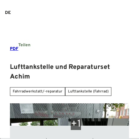
Z
u
DE
Suche
Menü
m
I
n
h
a
Teilen
l
PDF
t
Lufttankstelle und Reparaturset
Achim
Fahrradwerkstatt/-reparatur
Lufttankstelle (Fahrrad)