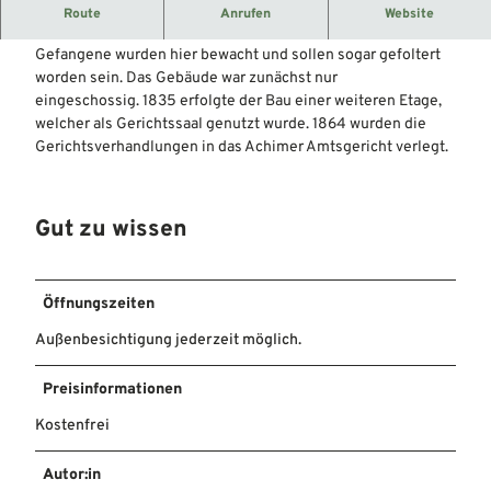
Das Pforthaus wurde 1789 für den Pförtner des
Route
Anrufen
Website
Amtshauses, der zugleich Gefängniswärter war, erbaut.
Gefangene wurden hier bewacht und sollen sogar gefoltert
worden sein. Das Gebäude war zunächst nur
eingeschossig. 1835 erfolgte der Bau einer weiteren Etage,
welcher als Gerichtssaal genutzt wurde. 1864 wurden die
Gerichtsverhandlungen in das Achimer Amtsgericht verlegt.
Gut zu wissen
Öffnungszeiten
Außenbesichtigung jederzeit möglich.
Preisinformationen
Kostenfrei
Autor:in