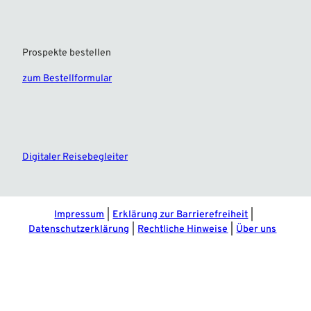
Prospekte bestellen
zum Bestellformular
F
I
a
n
c
s
e
t
Digitaler Reisebegleiter
b
a
o
g
o
r
k
a
m
Impressum
Erklärung zur Barrierefreiheit
Datenschutzerklärung
Rechtliche Hinweise
Über uns