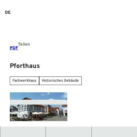
Z
u
DE
Suche
Menü
m
I
n
h
a
Teilen
l
PDF
t
Pforthaus
Fachwerkhaus
Historisches Gebäude
© Mittelweser-Touristik GmbH |
CC-BY