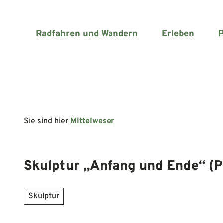
Z
u
m
Radfahren und Wandern
Erleben
P
I
n
h
a
l
t
Sie sind hier
Mittelweser
Skulptur „Anfang und Ende“ (P
Skulptur