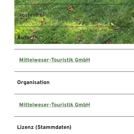
kostenfrei
© Mittelweser-Touristik GmbH |
CC-BY
Autor:in
© Mittelweser-Touristik GmbH |
CC-BY
Mittelweser-Touristik GmbH
Organisation
Mittelweser-Touristik GmbH
Lizenz (Stammdaten)