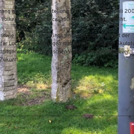
hang mit der Weltausstellung EXPO 2000 am 4. Juli 20
g Volkenroda-Loccum (ca. 350 Kilometer) eingeweiht.
sowie die Hälfte des Rings sind in Loccum, vier mit der
er Loccums in Thüringen platziert. Die Teile der Skulptu
dpilgerweg 2000" zwischen Volkenroda und Hannover. 
 Zukunft.