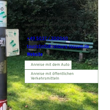
Kontaktdaten
00
Zwischen Evangelischer Akademie
und Kloster am Pilgerweg
31547
Rehburg-Loccum
r in
+49 5037 / 300060
Die
touristinfo@rehburg-loccum.de
Website
Anreise mit dem Auto
Anreise mit öffentlichen
Verkehrsmitteln