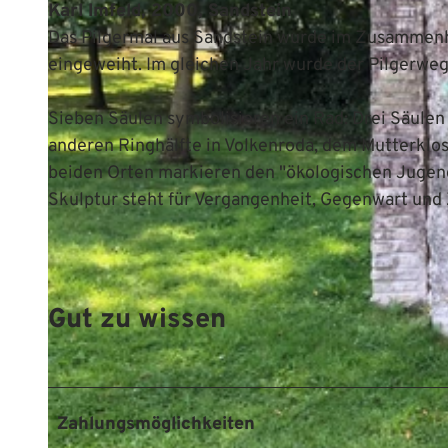
Karl Imfeld, 2000, Sandstein
Das Pilgermal aus Sandstein wurde im Zusammen
eingeweiht. Im gleichen Jahr wurde der Pilgerwe
Sieben Säulen symbolisieren ein Rad: Drei Säulen 
anderen Ringhälfte in Volkenroda, dem Mutterklost
beiden Orten markieren den "ökologischen Jugen
Skulptur steht für Vergangenheit, Gegenwart und
Gut zu wissen
Zahlungsmöglichkeiten