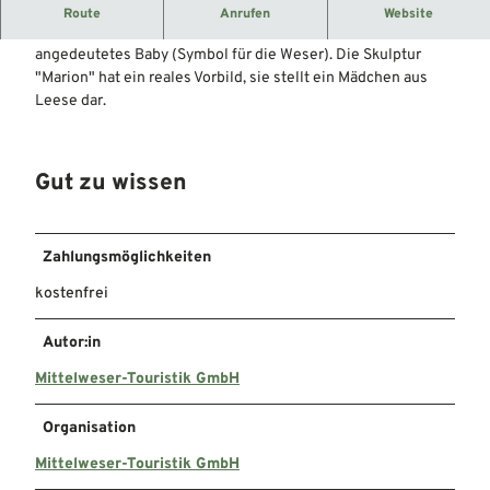
Stefan Gesa (Leese/Nienburg), 1976, Stein
Route
Anrufen
Website
Die 2,40 Meter hohe Steinfigur trägt in ihren Armen ein
angedeutetes Baby (Symbol für die Weser). Die Skulptur
"Marion" hat ein reales Vorbild, sie stellt ein Mädchen aus
Leese dar.
Gut zu wissen
Zahlungsmöglichkeiten
kostenfrei
Autor:in
Mittelweser-Touristik GmbH
Organisation
Mittelweser-Touristik GmbH