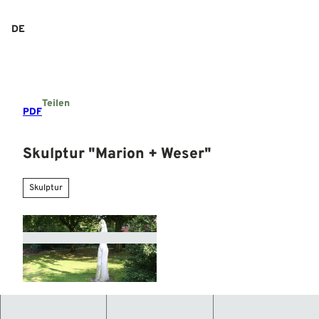
Z
u
DE
Suche
Menü
m
I
n
h
a
Teilen
l
PDF
t
Skulptur "Marion + Weser"
Skulptur
© Mittelweser-Touristik GmbH |
CC-BY