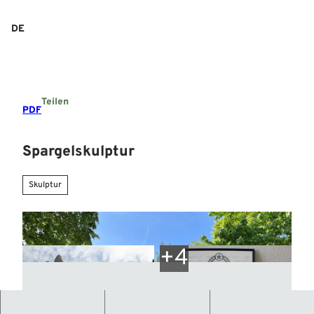
Z
u
DE
Suche
Menü
m
I
n
h
a
Teilen
l
PDF
t
Spargelskulptur
Skulptur