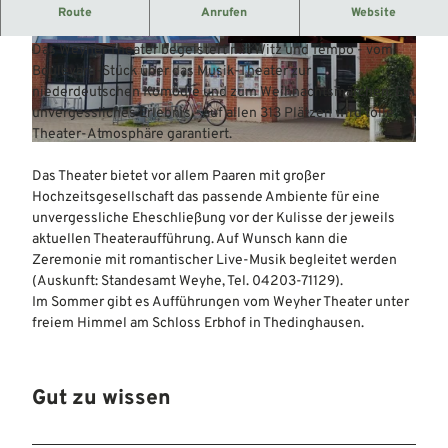
Das Weyher Theater ist Niedersachsens größtes
Route
Anrufen
Website
Privattheater.
Das Weyher Theater begeistert mit Witz und Tempo - vom
© Mittelweser-Touristik GmbH |
CC-BY
© Mittelweser-Touristik GmbH |
CC-BY
Boulevard-Stück über das Musik-Theater zur
niederdeutschen Komödie und zum Weihnachtsmärchen. Ein
unvergessliches Erlebnis - auf allen 313 Plätzen wird tolle
Theater-Atmosphäre garantiert.
© Mittelweser-Touristik GmbH |
CC-BY
Das Theater bietet vor allem Paaren mit großer
Hochzeitsgesellschaft das passende Ambiente für eine
unvergessliche Eheschließung vor der Kulisse der jeweils
aktuellen Theateraufführung. Auf Wunsch kann die
Zeremonie mit romantischer Live-Musik begleitet werden
(Auskunft: Standesamt Weyhe, Tel. 04203-71129).
Im Sommer gibt es Aufführungen vom Weyher Theater unter
freiem Himmel am Schloss Erbhof in Thedinghausen.
Gut zu wissen