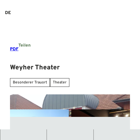
Z
u
DE
Suche
Menü
m
I
n
h
a
Teilen
l
PDF
t
Weyher Theater
Besonderer Trauort
Theater