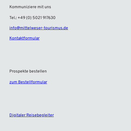
Kommuniziere mit uns
Tel.: +49 (0) 5021 917630
info@mittelweser-tourismus.de
Kontaktformular
Prospekte bestellen
zum Bestellformular
F
I
a
n
c
s
e
t
Digitaler Reisebegleiter
b
a
o
g
o
r
k
a