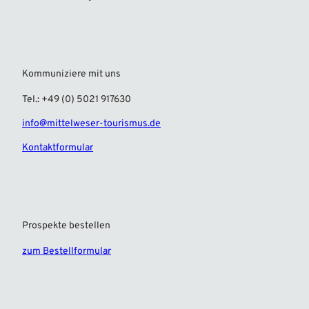
l
e
i
h
F
Kommuniziere mit uns
r
Tel.: +49 (0) 5021 917630
i
l
info@mittelweser-tourismus.de
l
e
Kontaktformular
'
ö
f
f
n
Prospekte bestellen
e
n
zum Bestellformular
F
I
a
n