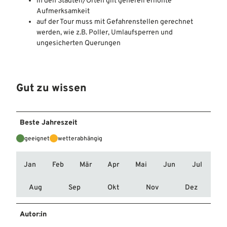
in den Städten/Orten gilt generell erhöhte
Aufmerksamkeit
auf der Tour muss mit Gefahrenstellen gerechnet
werden, wie z.B. Poller, Umlaufsperren und
ungesicherten Querungen
Gut zu wissen
Beste Jahreszeit
geeignet
wetterabhängig
Jan
Feb
Mär
Apr
Mai
Jun
Jul
Aug
Sep
Okt
Nov
Dez
Autor:in