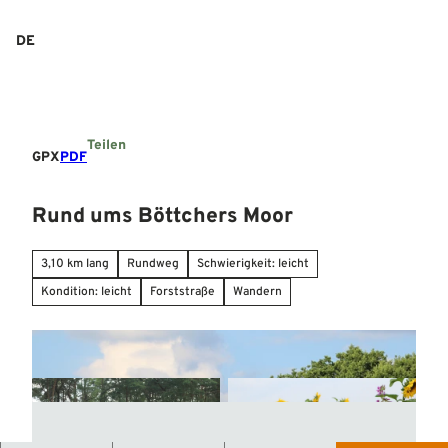
Z
u
DE
Suche
Menü
m
I
n
h
a
Teilen
l
GPX
PDF
t
Rund ums Böttchers Moor
3,10 km lang
Rundweg
Schwierigkeit: leicht
Kondition: leicht
Forststraße
Wandern