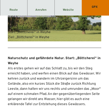
GPX
Route
Anrufen
Website
0:44 h
3,10 km
© Mittelweser-Touristik GmbH |
CC-BY
© Mittelweser-Touristik GmbH |
CC-BY
9 m
12 m
3 m
Start: „Böttcherei“ in Weyhe
Ziel: „Böttcherei“ in Weyhe
© Mittelweser-Touristik GmbH |
CC-BY
Naturschutz und gefährdete Natur. Start: „Böttcherei“ in
Weyhe
Als erstes gehen wir auf das Schlatt zu, bis wir den Steg
erreicht haben, und werfen einen Blick auf das Gewässer. Wir
kehren zurück und wandern im Uhrzeigersinn um das
Gelände, also ein kurzes Stück die Straße zurück Richtung
Leeste, dann halten wir uns rechts und umrunden das „Moor“
auf einem schmalen Pfad. An der gegenüberliegenden Seite
gelangen wir direkt ans Wasser, hier gibt es auch eine
erklärende Tafel zur Entstehung dieses Gewässers.