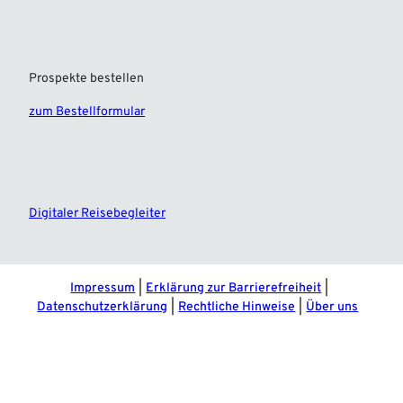
Prospekte bestellen
zum Bestellformular
F
I
a
n
c
s
e
t
Digitaler Reisebegleiter
b
a
o
g
o
r
k
a
m
Impressum
Erklärung zur Barrierefreiheit
Datenschutzerklärung
Rechtliche Hinweise
Über uns