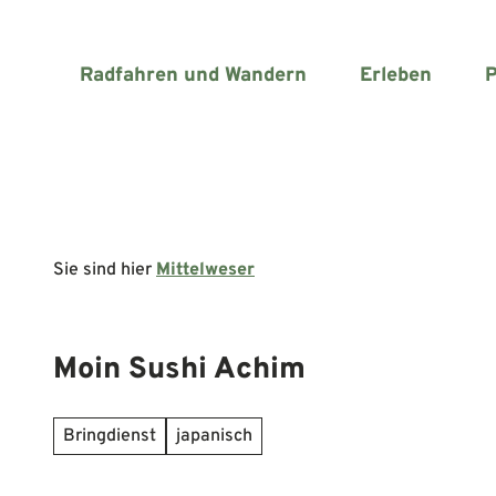
Z
u
m
Radfahren und Wandern
Erleben
P
I
n
h
a
l
t
Sie sind hier
Mittelweser
Moin Sushi Achim
Bringdienst
japanisch