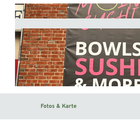
© Mittelweser-Touristik GmbH |
CC-BY
Fotos & Karte