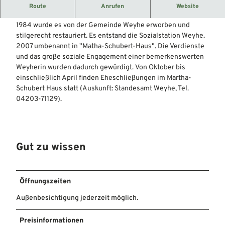
Das denkmalgeschützte Gebäude wurde im Jahr 1880
Route
Anrufen
Website
errichtet.
1984 wurde es von der Gemeinde Weyhe erworben und
stilgerecht restauriert. Es entstand die Sozialstation Weyhe.
2007 umbenannt in "Matha-Schubert-Haus". Die Verdienste
und das große soziale Engagement einer bemerkenswerten
Weyherin wurden dadurch gewürdigt. Von Oktober bis
einschließlich April finden Eheschließungen im Martha-
Schubert Haus statt (Auskunft: Standesamt Weyhe, Tel.
04203-71129).
Gut zu wissen
Öffnungszeiten
Außenbesichtigung jederzeit möglich.
Preisinformationen