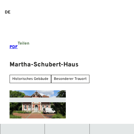
Z
u
DE
Suche
Menü
m
I
n
h
a
Teilen
l
PDF
t
Martha-Schubert-Haus
Historisches Gebäude
Besonderer Trauort
© Mittelweser-Touristik GmbH |
CC-BY