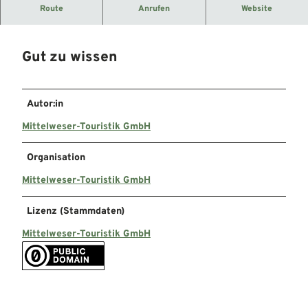
Öffentlicher Trinkwasser-Brunnen.
Route
Anrufen
Website
Gut zu wissen
Autor:in
Mittelweser-Touristik GmbH
Organisation
Mittelweser-Touristik GmbH
Lizenz (Stammdaten)
Mittelweser-Touristik GmbH