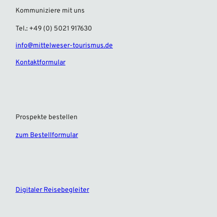
Kommuniziere mit uns
Tel.: +49 (0) 5021 917630
info@mittelweser-tourismus.de
Kontaktformular
Prospekte bestellen
zum Bestellformular
F
I
a
n
c
s
e
t
Digitaler Reisebegleiter
b
a
o
g
o
r
k
a