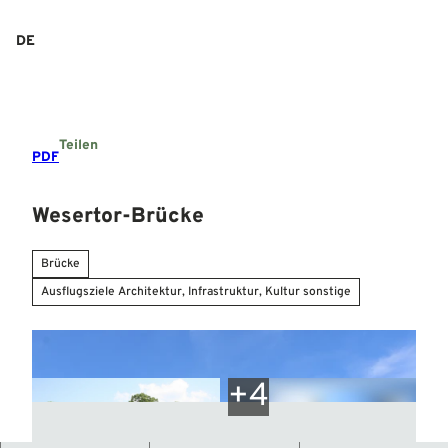
Z
u
DE
Suche
Menü
m
I
n
h
a
Teilen
l
PDF
t
Wesertor-Brücke
Brücke
Ausflugsziele Architektur, Infrastruktur, Kultur sonstige