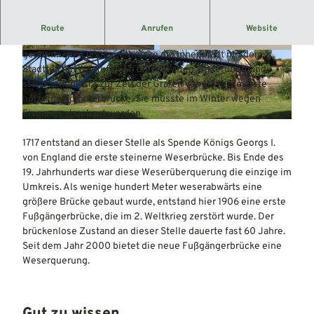
Historischer Brückenstandort.
Route
Anrufen
Website
An historischer Stelle verbindet die im Jahr 2000 in Betrieb
genommene Fußgängerbrücke die Innenstadt mit dem
© Mittelweser-Touristik GmbH |
CC-BY
© Mittelweser-Touristik GmbH |
CC-BY
Stadtteil am Westufer. An diesem alten Weserübergang
stand schon 1512 zur Zeit der Grafen von Hoya die erste
hölzerne Sommerbrücke. Sie musste im Winter wegen
Eisgangs abgebaut werden.
© Mittelweser-Touristik GmbH |
CC-BY
1717 entstand an dieser Stelle als Spende Königs Georgs I.
von England die erste steinerne Weserbrücke. Bis Ende des
19. Jahrhunderts war diese Weserüberquerung die einzige im
Umkreis. Als wenige hundert Meter weserabwärts eine
größere Brücke gebaut wurde, entstand hier 1906 eine erste
Fußgängerbrücke, die im 2. Weltkrieg zerstört wurde. Der
brückenlose Zustand an dieser Stelle dauerte fast 60 Jahre.
Seit dem Jahr 2000 bietet die neue Fußgängerbrücke eine
Weserquerung.
Gut zu wissen