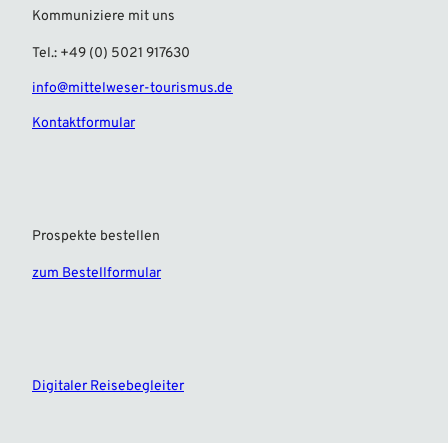
Kommuniziere mit uns
Tel.: +49 (0) 5021 917630
info@mittelweser-tourismus.de
Kontaktformular
Prospekte bestellen
zum Bestellformular
F
I
a
n
c
s
e
t
Digitaler Reisebegleiter
b
a
o
g
o
r
k
a
m