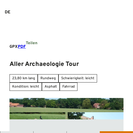
Z
u
DE
Suche
Menü
m
I
n
h
a
Teilen
l
GPX
PDF
t
Aller Archaeologie Tour
23,80 km lang
Rundweg
Schwierigkeit: leicht
Kondition: leicht
Asphalt
Fahrrad