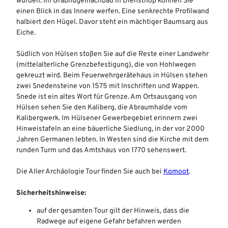
wurden. Im Grabhügelnachbau in Diensthop können Sie
einen Blick in das Innere werfen. Eine senkrechte Profilwand
halbiert den Hügel. Davor steht ein mächtiger Baumsarg aus
Eiche.
Südlich von Hülsen stoßen Sie auf die Reste einer Landwehr
(mittelalterliche Grenzbefestigung), die von Hohlwegen
gekreuzt wird. Beim Feuerwehrgerätehaus in Hülsen stehen
zwei Snedensteine von 1575 mit Inschriften und Wappen.
Snede ist ein altes Wort für Grenze. Am Ortsausgang von
Hülsen sehen Sie den Kaliberg, die Abraumhalde vom
Kalibergwerk. Im Hülsener Gewerbegebiet erinnern zwei
Hinweistafeln an eine bäuerliche Siedlung, in der vor 2000
Jahren Germanen lebten. In Westen sind die Kirche mit dem
runden Turm und das Amtshaus von 1770 sehenswert.
Die Aller Archäologie Tour finden Sie auch bei
Komoot
.
Sicherheitshinweise:
auf der gesamten Tour gilt der Hinweis, dass die
Radwege auf eigene Gefahr befahren werden