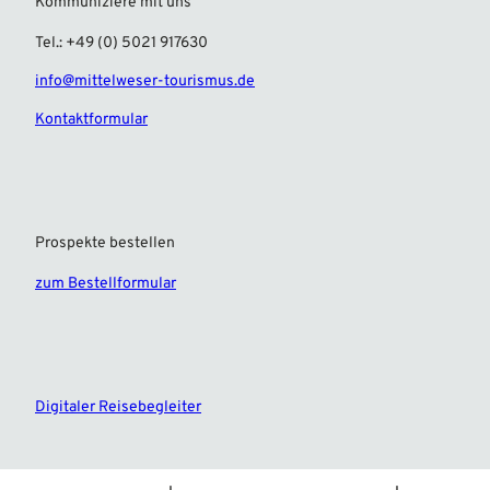
Kommuniziere mit uns
Tel.: +49 (0) 5021 917630
info@mittelweser-tourismus.de
Kontaktformular
Prospekte bestellen
zum Bestellformular
F
I
a
n
c
s
e
t
Digitaler Reisebegleiter
b
a
o
g
o
r
k
a
m