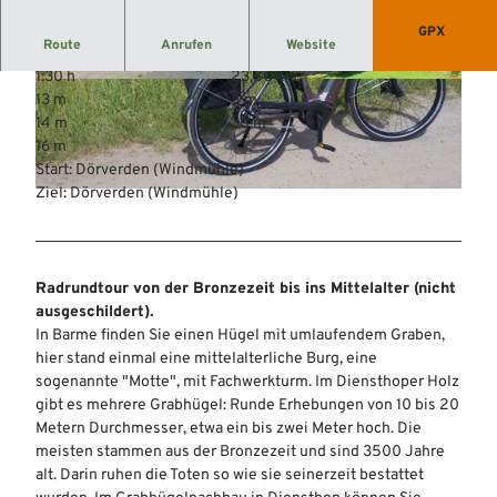
GPX
Route
Anrufen
Website
1:30 h
23,80 km
© Mittelweser-Touristik GmbH |
CC-BY
© Mittelweser-Touristik GmbH |
CC-BY
13 m
8 m
14 m
30 m
16 m
Start: Dörverden (Windmühle)
Ziel: Dörverden (Windmühle)
© Mittelweser-Touristik GmbH |
CC-BY
Radrundtour von der Bronzezeit bis ins Mittelalter (nicht
ausgeschildert).
In Barme finden Sie einen Hügel mit umlaufendem Graben,
hier stand einmal eine mittelalterliche Burg, eine
sogenannte "Motte", mit Fachwerkturm. Im Diensthoper Holz
gibt es mehrere Grabhügel: Runde Erhebungen von 10 bis 20
Metern Durchmesser, etwa ein bis zwei Meter hoch. Die
meisten stammen aus der Bronzezeit und sind 3500 Jahre
alt. Darin ruhen die Toten so wie sie seinerzeit bestattet